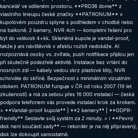
kancelář ve sdíleném prostoru. **PRD38 dome** z
vlastního lineupu české značky **PATRONUM** v
kupolovém pouzdru splyne s podhledem v chodbě nebo
na balkoně. 2 kamery, NVR 4ch — kompletní řešení pro
byt do velikosti 4+kk. Skleněná kupole je vandal-proof,
takže ji ani návštěvník v afektu rozbít nedokáže. AI
rozpoznává osoby vs. zvířata, push notifikace přijdou jen
při skutečně podezřelé aktivitě. Instalace bez vrtání do
nosných zdí — kabely vedou skrz plastové lišty, NVR
schováte do skříně. Bezpečnost s minimálním vizuálním
otiskem. PATRONUM funguje v ČR od roku 2007 (19 let
zkušeností) a má za sebou přes 16 000 instalací — česká
podpora telefonem vás provede instalací krok za krokem.
> **Vandal-proof kupole** | **2 kamery** | **GDPR-
friendly** Sestavte svůj systém za 2 minuty. > ℹ️ **Pevný
disk není součástí sady** — rekordér je na něj připravený,
disk lze dokoupit samostatně.