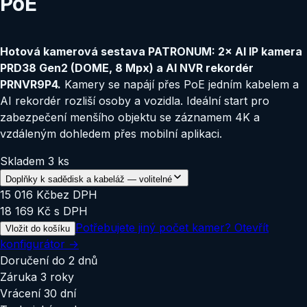
PoE
Hotová kamerová sestava PATRONUM: 2× AI IP kamera
PRD38 Gen2 (DOME, 8 Mpx) a AI NVR rekordér
PRNVR9P4.
Kamery se napájí přes PoE jedním kabelem a
AI rekordér rozliší osoby a vozidla. Ideální start pro
zabezpečení menšího objektu se záznamem 4K a
vzdáleným dohledem přes mobilní aplikaci.
Skladem 3 ks
Doplňky k sadě
disk a kabeláž — volitelné
15 016 Kč
bez DPH
18 169 Kč
s DPH
Potřebujete jiný počet kamer? Otevřít
Vložit do košíku
konfigurátor →
Doručení do 2 dnů
Záruka 3 roky
Vrácení 30 dní