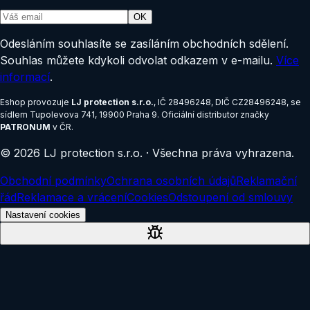
OK
Odesláním souhlasíte se zasíláním obchodních sdělení.
Souhlas můžete kdykoli odvolat odkazem v e-mailu.
Více
informací
.
Eshop provozuje
LJ protection s.r.o.
, IČ
28496248
, DIČ
CZ28496248
, se
sídlem
Tupolevova 741, 19900 Praha 9
.
Oficiální distributor značky
PATRONUM
v ČR.
©
2026
LJ protection s.r.o.
·
Všechna práva vyhrazena.
Obchodní podmínky
Ochrana osobních údajů
Reklamační
řád
Reklamace a vrácení
Cookies
Odstoupení od smlouvy
Nastavení cookies