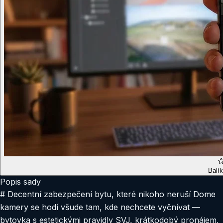
Balík
Popis sady
# Decentní zabezpečení bytu, které nikoho neruší Dome
kamery se hodí všude tam, kde nechcete vyčnívat —
bytovka s estetickými pravidly SVJ, krátkodobý pronájem,