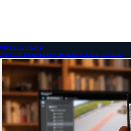
Přibalíme
· zdarma
Výstražná samolepka PATRONUM 12 x 6cm, venkovní