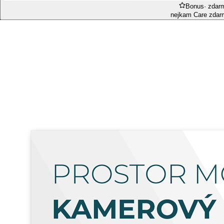
Bonus
· zdar
nejkam Care zdar