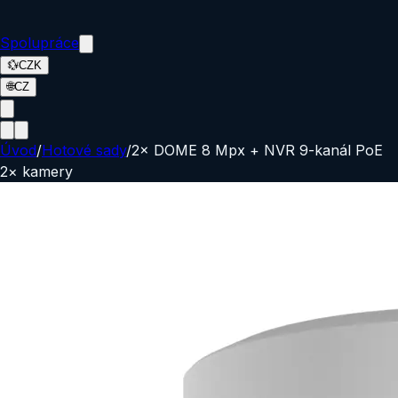
Spolupráce
💱
CZK
🌐
CZ
Úvod
/
Hotové sady
/
2× DOME 8 Mpx + NVR 9-kanál PoE
2
×
kamery