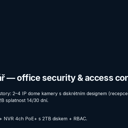
 — office security & access con
story: 2–4 IP dome kamery s diskrétním designem (recepc
B splatnost 14/30 dní.
) + NVR 4ch PoE+ s 2TB diskem + RBAC.