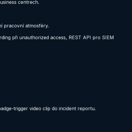
business centrech
.
ění pracovní atmosféry
.
ording při unauthorized access, REST API pro SIEM
ge-trigger video clip do incident reportu.