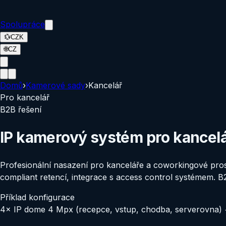
Spolupráce
💱
CZK
🌐
CZ
Domů
›
Kamerové sady
›
Kancelář
Pro
kancelář
B2B řešení
IP kamerový systém pro kancelář
Profesionální nasazení pro kanceláře a coworkingové pro
compliant retencí, integrace s access control systémem. B2
Příklad konfigurace
4× IP dome 4 Mpx (recepce, vstup, chodba, serverovna