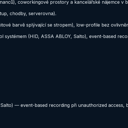
ěstnanců), coworkingové prostory a kancelářské nájemce v 
stup, chodby, serverovna)
.
itové barvě splývající se stropem), low-profile bez ovlivn
ntrol systémem (HID, ASSA ABLOY, Salto), event-based rec
.
lto) — event-based recording při unauthorized access, bad