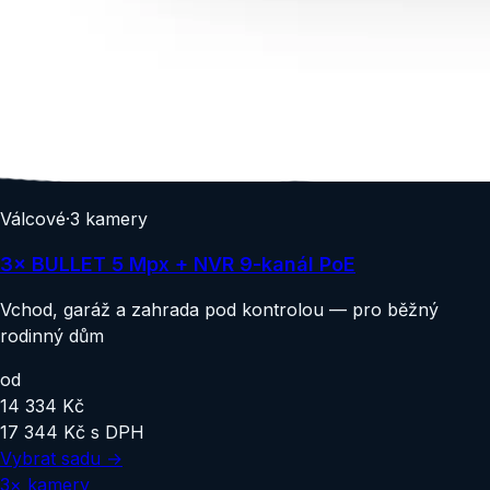
Válcové
·
3
kamery
3× BULLET 5 Mpx + NVR 9-kanál PoE
Vchod, garáž a zahrada pod kontrolou — pro běžný
rodinný dům
od
14 334 Kč
17 344 Kč
s DPH
Vybrat sadu →
3
×
kamery