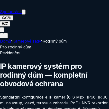
Spolupráce
💱
CZK
🌐
CZ
Domů
›
Kamerové sady
›
Rodinný dům
Pro
rodinný dům
Rezidenční
IP kamerový systém pro
rodinný dům — kompletní
obvodová ochrana
Standardní konfigurace 4 IP kamer (6–8 Mpx, IP66, IR 30
m) na vstup, vjezd, terasu a zahradu. PoE+ NVR rekordér
s lokálním záznamem, AI detekce osob/aut, šifrovaný