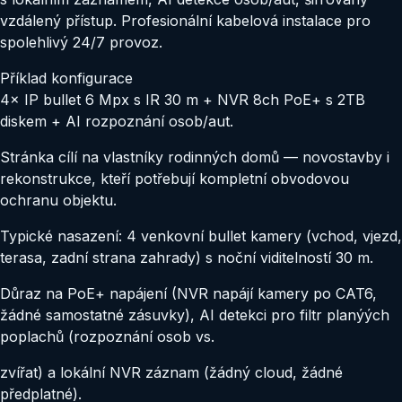
vzdálený přístup. Profesionální kabelová instalace pro
spolehlivý 24/7 provoz.
Příklad konfigurace
4× IP bullet 6 Mpx s IR 30 m + NVR 8ch PoE+ s 2TB
diskem + AI rozpoznání osob/aut.
Stránka cílí na vlastníky rodinných domů — novostavby i
rekonstrukce, kteří potřebují kompletní obvodovou
ochranu objektu
.
Typické nasazení: 4 venkovní bullet kamery (vchod, vjezd,
terasa, zadní strana zahrady) s noční viditelností 30 m
.
Důraz na PoE+ napájení (NVR napájí kamery po CAT6,
žádné samostatné zásuvky), AI detekci pro filtr planýých
poplachů (rozpoznání osob vs
.
zvířat) a lokální NVR záznam (žádný cloud, žádné
předplatné)
.