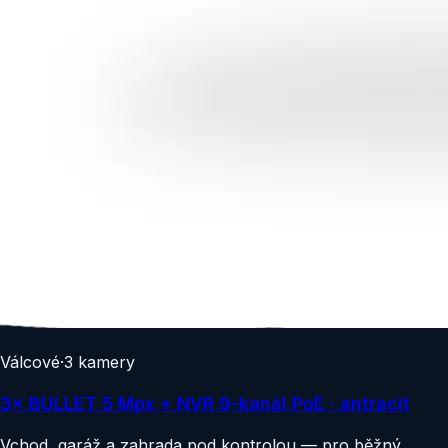
Válcové
·
3
kamery
3× BULLET 5 Mpx + NVR 9-kanál PoE · antracit
Vchod, garáž a zahrada pod kontrolou — pro běžný