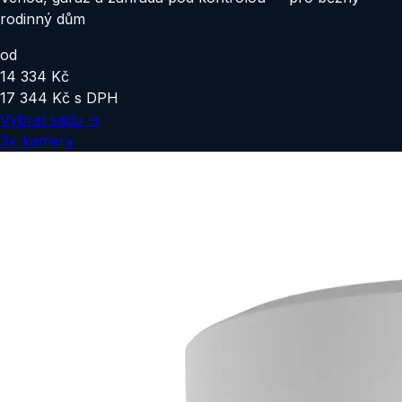
rodinný dům
od
14 334 Kč
17 344 Kč
s DPH
Vybrat sadu →
3
×
kamery