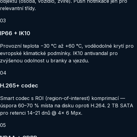
objektu (osoba, vozidlo, zvíře). Push notifikace jen pro
relevantní třídy.
03
IP66 + IK10
Provozní teplota −30 °C až +60 °C, voděodolné krytí pro
evropské klimatické podmínky. IK10 antivandal pro
zvýšenou odolnost u branky a vjezdu.
04
H.265+ codec
Smart codec s ROI (region-of-interest) komprimací —
úspora 60–70 % místa na disku oproti H.264. 2 TB SATA
pro retenci 14–21 dnů @ 4× 6 Mpx.
05