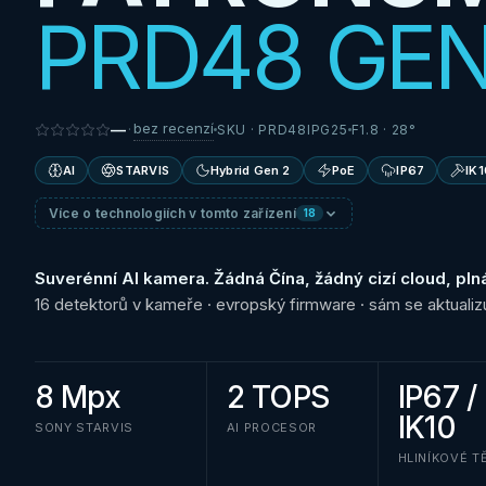
PRD48 GEN
bez recenzí
—
·
SKU ·
PRD48IPG25
F1.8 · 28°
AI
STARVIS
Hybrid Gen 2
PoE
IP67
IK1
Více o technologiích v tomto zařízení
18
Suverénní AI kamera. Žádná Čína, žádný cizí cloud, plná
16 detektorů v kameře · evropský firmware · sám se aktualiz
8 Mpx
2 TOPS
IP67 /
IK10
SONY STARVIS
AI PROCESOR
HLINÍKOVÉ T