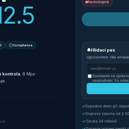
Nedostupné
2.5
0
Compliance
🔔
Hlídací pes
Upozorníme Vás emaile
 kontrola.
8 Mpx ·
Souhlasím se zpracov
uje.
naskladnění. Po odes
Expedice dnes při obje
Doprava zdarma od 2 5
Záruka 24 měsíců
ĚLO
Garance vrácení peněz 