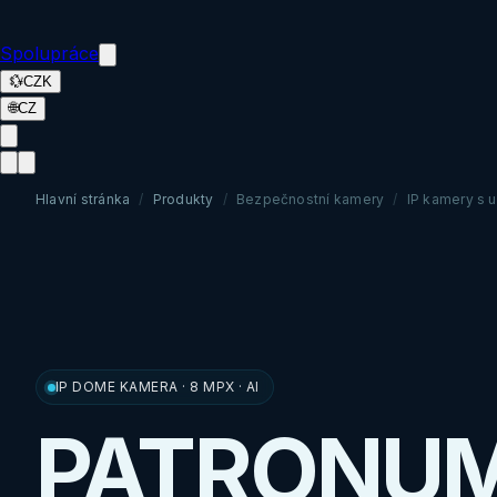
Spolupráce
💱
CZK
🌐
CZ
Hlavní stránka
/
Produkty
/
Bezpečnostní kamery
/
IP kamery s u
IP DOME KAMERA · 8 MPX · AI
PATRONU