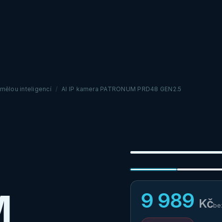
mělou inteligencí
/
AI IP kamera PATRONUM PRD48 GEN2.5
M
9 989
Kč
be