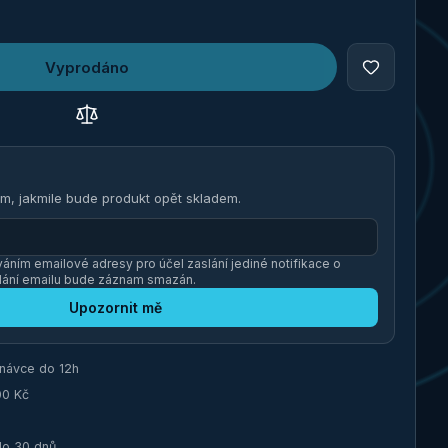
Vyprodáno
m, jakmile bude produkt opět skladem.
áním emailové adresy pro účel zaslání jediné notifikace o
lání emailu bude záznam smazán.
Upozornit mě
dnávce do 12h
00 Kč
do 30 dnů