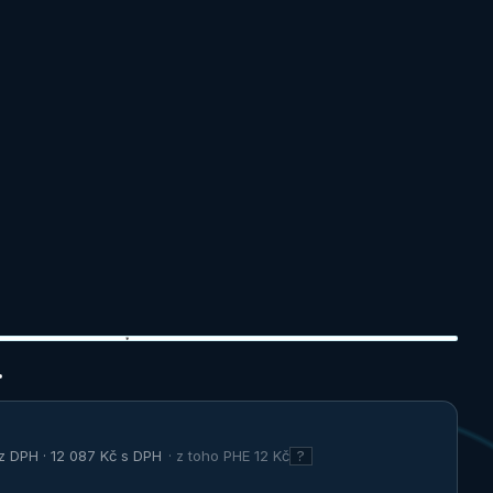
01
/
02
z DPH ·
12 087 Kč
s DPH
· z toho
PHE
12 Kč
?