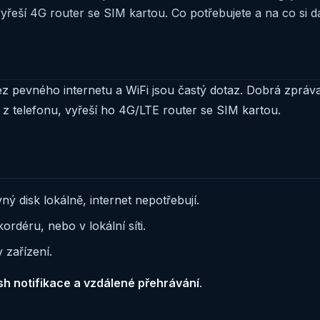
yřeší 4G router se SIM kartou. Co potřebujete a na co si d
ez pevného internetu a WiFi jsou častý dotaz. Dobrá zpráv
 z telefonu, vyřeší ho 4G/LTE router se SIM kartou.
ý disk lokálně, internet nepotřebují.
rdéru, nebo v lokální síti.
 zařízení.
ush notifikace a vzdálené přehrávání
.