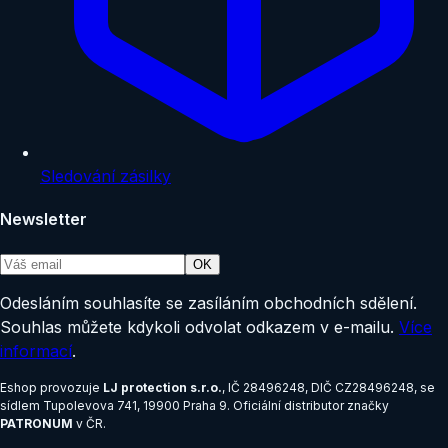
Sledování zásilky
Newsletter
OK
Odesláním souhlasíte se zasíláním obchodních sdělení.
Souhlas můžete kdykoli odvolat odkazem v e-mailu.
Více
informací
.
Eshop provozuje
LJ protection s.r.o.
, IČ
28496248
, DIČ
CZ28496248
, se
sídlem
Tupolevova 741, 19900 Praha 9
.
Oficiální distributor značky
PATRONUM
v ČR.