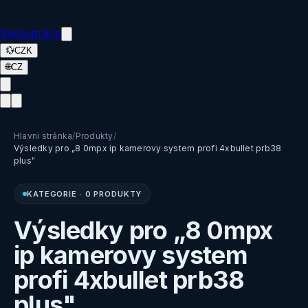
Spolupráce
💱
CZK
🌐
CZ
Hlavní stránka
/
Produkty
/
Výsledky pro „8 0mpx ip kamerovy system profi 4xbullet prb38
plus"
KATEGORIE
·
0 PRODUKTY
Výsledky pro „8 0mpx
ip kamerovy system
profi 4xbullet prb38
plus"